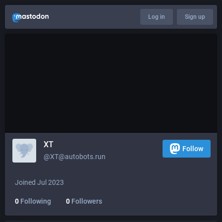
Log in
Sign up
XT
Follow
@XT@autobots.run
Joined Jul 2023
0
Following
0
Followers