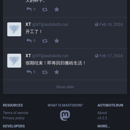
天的样子。
0
XT
@XT@autobots.run
Feb 18, 2024
开工了！
0
XT
@XT@autobots.run
Feb 17, 2024
假期结束！即将回归搬砖生活！
0
Show older
RESOURCES
WHAT IS MASTODON?
AUTOBOTS.RUN
Terms of service
About
Privacy policy
v3.5.3
DEVELOPERS
MORE…