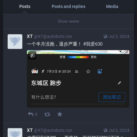
Posts
Posts and replies
Media
Show newer
XT
@XT@autobots.run
Jul 3, 2024
一个半月没跑，退步严重！ 
#
我爱630
0
XT
@XT@autobots.run
Jul 3, 2024